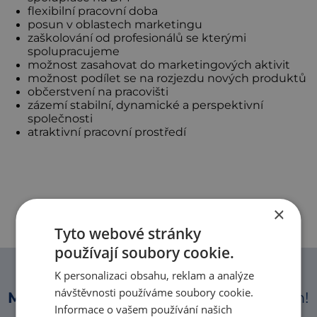
flexibilní pracovní doba
posun v oblastech marketingu
zaškolování od profesionálů se kterými
spolupracujeme
možnost zasahovat do marketingových aktivit
možnost podílet se na rozjezdu nových produktů
občerstvení na pracovišti
zázemí stabilní, dynamické a perspektivní
společnosti
atraktivní pracovní prostředí
×
Tyto webové stránky
používají soubory cookie.
K personalizaci obsahu, reklam a analýze
návštěvnosti používáme soubory cookie.
Máte zájem o tuto pozici?
Napište nám!
Informace o vašem používání našich