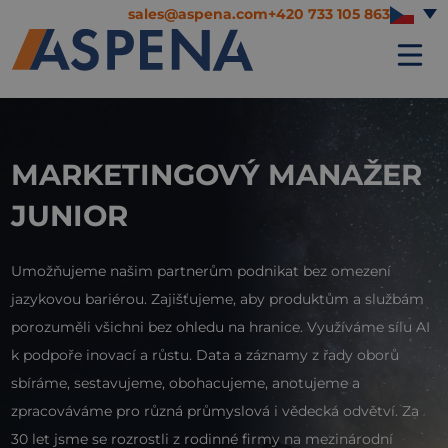
sales@aspena.com
+420 733 105 863
MARKETINGOVÝ MANAŽER
JUNIOR
Umožňujeme našim partnerům podnikat bez omezení
jazykovou bariérou. Zajišťujeme, aby produktům a službám
porozuměli všichni bez ohledu na hranice. Využíváme sílu AI
k podpoře inovací a růstu. Data a záznamy z řady oborů
sbíráme, sestavujeme, obohacujeme, anotujeme a
zpracováváme pro různá průmyslová i vědecká odvětví. Za
30 let jsme se rozrostli z rodinné firmy na mezinárodní