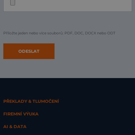
Přiložte jeden nebo více souborů: PDF, DOC, DOCX nebo ODT
PŘEKLADY & TLUMOČENÍ
FIREMNÍ VÝUKA
AI & DATA