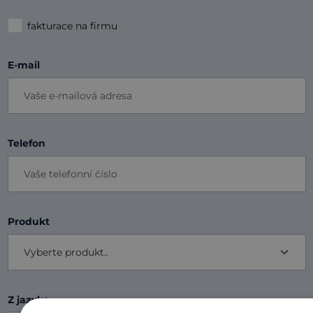
fakturace na firmu
E-mail
Telefon
Produkt
Z jazyka