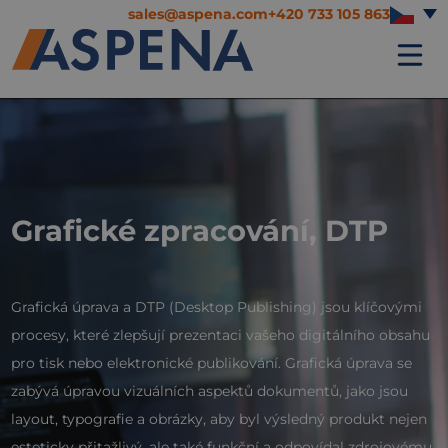
sales@aspena.com
+420 733 105 863
Grafické zpracování, DTP
Grafická úprava a DTP (Desktop Publishing) jsou klíčovými
procesy, které zlepšují prezentaci vašeho digitálního obsahu
pro tisk nebo elektronické publikování. Grafická úprava se
zabývá úpravou vizuálních aspektů dokumentů, jako jsou
layout, typografie a obrázky, aby byl výsledný produkt nejen
esteticky přitažlivý, ale také funkční a odpovídal zdrojovému