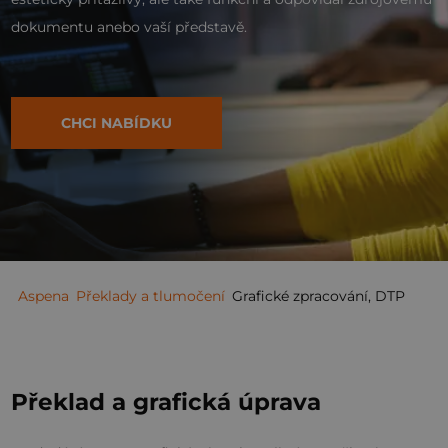
dokumentu anebo vaší představě.
CHCI NABÍDKU
Aspena
Překlady a tlumočení
Grafické zpracování, DTP
Překlad a grafická úprava