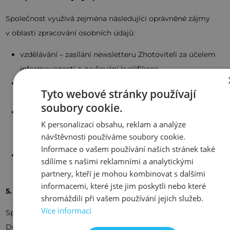
Společnost využívá zejména následující oprávněné zájmy
v oblasti zpracování osobních údajů:
vzdělávání – zasílání newsletteru Zhotoviteli za účelem
informovanosti a zvyšování kvalifikace,
vymáhání pohledávek – soudní či mimosoudní vymáhání
Tyto webové stránky používají
případných pohledávek za Dodavatelem,
soubory cookie.
hodnocení poskytovaných služeb Dodavatele – vhodné
K personalizaci obsahu, reklam a analýze
nastavení priority Zhotovitele, hodnocení Dodavatele
návštěvnosti používáme soubory cookie.
za účelem ochrany majetku Společnosti,
Informace o vašem používání našich stránek také
navazující poptávka služeb Dodavatele.
sdílíme s našimi reklamními a analytickými
partnery, kteří je mohou kombinovat s dalšími
informacemi, které jste jim poskytli nebo které
5. Příjemci osobních údajů
shromáždili při vašem používání jejich služeb.
Více informací
Společnost si vyhrazuje právo zpřístupnit osobní údaje
Dodavatele zaměstnancům Společnosti, pokud je to