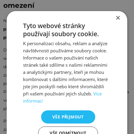
omezení
×
Neméně důležitou věcí k zamyšlení je to, zda si
strojový
Tyto webové stránky
překlad má zákazník vypracovat sám nebo zadat
používají soubory cookie.
překladatelské agentuře
.
K personalizaci obsahu, reklam a analýze
DeepL i Google nabízí překlady formou kopírování textů do
návštěvnosti používáme soubory cookie.
Informace o vašem používání našich
webového rozhraní a následném zkopírování zpět do
stránek také sdílíme s našimi reklamními
dokumentu. To může být pracné, zdlouhavé a není
a analytickými partnery, kteří je mohou
zachováno formátování. DeepL na rozdíl od Googlu nabízí i
kombinovat s dalšími informacemi, které
překlady celých souborů (v současné době jen MS Word a
jste jim poskytli nebo které shromáždili
PowerPoint), ale v rámci varianty zdarma je omezen počet a
při vašem používání jejich služeb.
Více
velikost dokumentů (3 dokumenty měsíčně). I v případě
informací
placených verzí je počet dokumentů a objem omezen.
VŠE PŘIJMOUT
Pro pořádek je třeba uvést, že Google nabízí překlady
základních dokumentů v prostředí jejich webové aplikace
VŠE ODMÍTNOUT