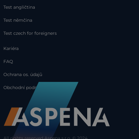
Test angličtina
Test němčina
Test czech for foreigners
Kariéra
FAQ
Ochrana os. údajů
Obchodní podmínky
All rights reserved Aspena s.r.o. © 2024