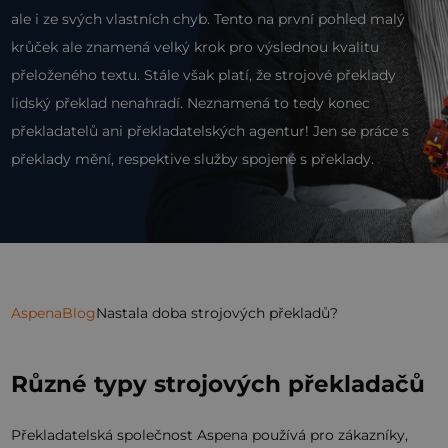
ale i ze svých vlastních chyb. Tento na první pohled malý
krůček ale znamená velký krok pro výslednou kvalitu
přeloženého textu. Stále však platí, že strojové překlady
lidský překlad nenahradí. Neznamená to tedy konec
překladatelů ani překladatelských agentur! Jen se práce s
překlady mění, respektive služby spojené s překlady.
Aspena
Blog
Nastala doba strojových překladů?
Různé typy strojových překladačů
Překladatelská společnost Aspena používá pro zákazníky,