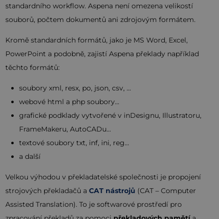
standardního workflow. Aspena není omezena velikostí
souborů, počtem dokumentů ani zdrojovým formátem.
Kromě standardních formátů, jako je MS Word, Excel,
PowerPoint a podobně, zajistí Aspena překlady například
těchto formátů:
soubory xml, resx, po, json, csv, ...
webové html a php soubory...
grafické podklady vytvořené v inDesignu, Illustratoru,
FrameMakeru, AutoCADu...
textové soubory txt, inf, ini, reg...
a další
Velkou výhodou v překladatelské společnosti je propojení
strojových překladačů a
CAT nástrojů
(CAT – Computer
Assisted Translation). To je softwarové prostředí pro
zpracování překladů za pomoci
překladových pamětí
a