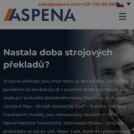
sales@aspena.com
+420 733 105 863
Nastala doba strojových
překladů?
Strojové překlady jsou mezi námi už dlouhá léta. Do širšího
povědomí se ale dostaly až v poslední době, a to hlavně díky
zlepšující se kvalitě přeloženého textu. Posunuly se do další
vývojové fáze – dřívější statistické (SMT – Statistic Machine
Translation) modely jsou nahrazovány neurálními (NMT –
Neural Machine Translation). Jednoduše řečeno – strojové
překladače se začaly učit. Nejen z dat, které mu poskytneme,