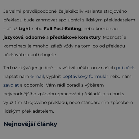
Je velmi pravděpodobné, že jakákoliv varianta strojového
překladu bude zahrnovat spolupráci s lidským překladatelem
– ať už
Light
nebo
Full Post-Editing
, nebo kombinaci
jazykové
,
odborné
a
předtiskové korektury
. Možností a
kombinací je mnoho, záleží vždy na tom, co od překladu
očekáváte a potřebujete
Teď už zbývá jen jediné – navštívit některou z našich
poboček
,
napsat nám
e-mail
, vyplnit
poptávkový formulář
nebo nám
zavolat
a odborníci Vám rádi poradí s výběrem
nejvhodnějšího způsobu zpracování překladů, a to buď s
využitím strojového překladu, nebo standardním způsobem
lidským překladatelem.
Nejnovější články