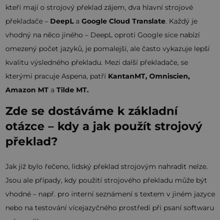
kteří mají o strojový překlad zájem, dva hlavní strojové
překladače –
DeepL
a
Google Cloud Translate
. Každý je
vhodný na něco jiného – DeepL oproti Google sice nabízí
omezený počet jazyků, je pomalejší, ale často vykazuje lepší
kvalitu výsledného překladu. Mezi další překladače, se
kterými pracuje Aspena, patří
KantanMT, Omniscien,
Amazon MT
a
Tilde MT.
Zde se dostáváme k základní
otázce – kdy a jak použít strojový
překlad?
Jak již bylo řečeno, lidský překlad strojovým nahradit nelze.
Jsou ale případy, kdy použití strojového překladu může být
vhodné – např. pro interní seznámení s textem v jiném jazyce
nebo na testování vícejazyčného prostředí při psaní softwaru