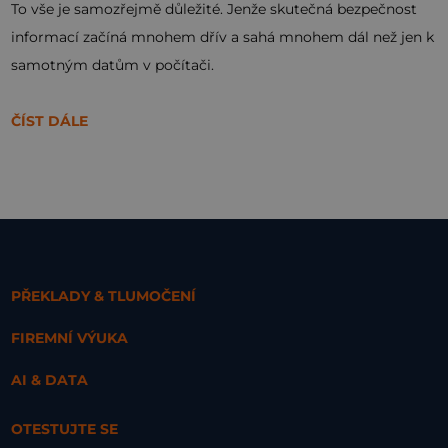
To vše je samozřejmě důležité. Jenže skutečná bezpečnost
informací začíná mnohem dřív a sahá mnohem dál než jen k
samotným datům v počítači.
ČÍST DÁLE
PŘEKLADY & TLUMOČENÍ
FIREMNÍ VÝUKA
AI & DATA
OTESTUJTE SE