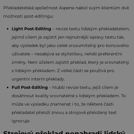
Překladatelská společnost Aspena nabízí svým klientům dvě
možnosti post-editingu:
Light Post-Editing
– revize textu lidským překladatelem,
jejímž cílem je zajistit jen nejnutnější opravy textu tak,
aby výsledek byl jako celek srozumitelný pro koncového
uživatele – nezabývá se stylistikou, neřeší preferenční
změny. Není účelem zajistit překlad, který je srovnatelný
s lidským překladem. Z velké části se používá pro
urgentní interní překlady.
Full Post-Editing
– hlubší revize textu, jejíž cílem je
dosáhnout kvality srovnatelné s lidským překladem. To
může ve výsledku znamenat i to, že některé části
překladatel přeloží znovu a strojově přeložený text
ignoruje.
Strojový překlad nenahradí lidský