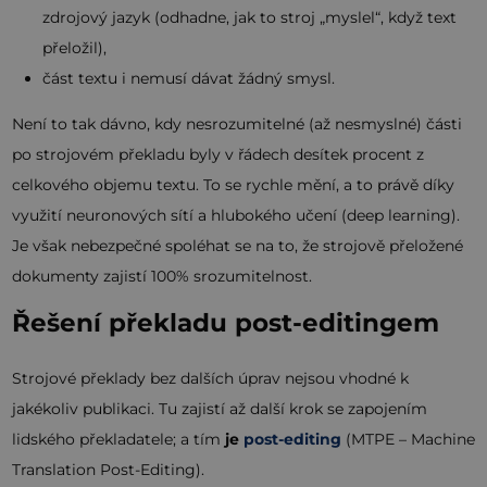
zdrojový jazyk (odhadne, jak to stroj „myslel“, když text
přeložil),
část textu i nemusí dávat žádný smysl.
Není to tak dávno, kdy nesrozumitelné (až nesmyslné) části
po strojovém překladu byly v řádech desítek procent z
celkového objemu textu. To se rychle mění, a to právě díky
využití neuronových sítí a hlubokého učení (deep learning).
Je však nebezpečné spoléhat se na to, že strojově přeložené
dokumenty zajistí 100% srozumitelnost.
Řešení překladu post-editingem
Strojové překlady bez dalších úprav nejsou vhodné k
jakékoliv publikaci. Tu zajistí až další krok se zapojením
lidského překladatele; a tím
je
post-editing
(MTPE – Machine
Translation Post-Editing).