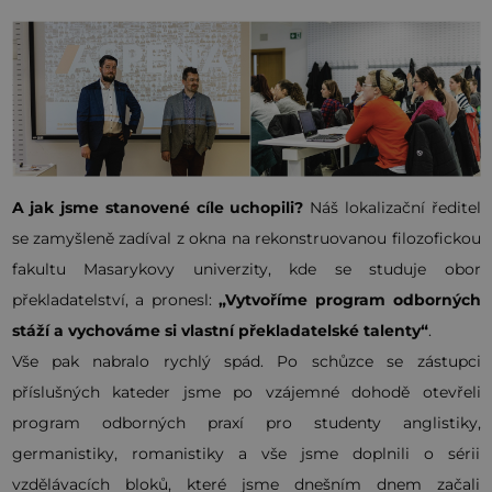
A jak jsme stanovené cíle uchopili?
Náš lokalizační ředitel
se zamyšleně zadíval z okna na rekonstruovanou filozofickou
fakultu Masarykovy univerzity, kde se studuje obor
překladatelství, a pronesl:
„Vytvoříme program odborných
stáží a vychováme si vlastní překladatelské talenty“
.
Vše pak nabralo rychlý spád. Po schůzce se zástupci
příslušných kateder jsme po vzájemné dohodě otevřeli
program odborných praxí pro studenty anglistiky,
germanistiky, romanistiky a vše jsme doplnili o sérii
vzdělávacích bloků, které jsme dnešním dnem začali