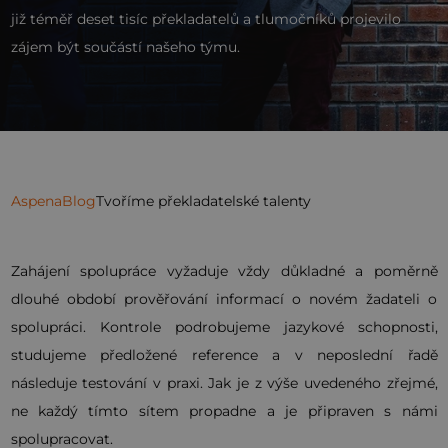
již téměř deset tisíc překladatelů a tlumočníků projevilo
zájem být součástí našeho týmu.
Aspena
Blog
Tvoříme překladatelské talenty
Zahájení spolupráce vyžaduje vždy důkladné a poměrně
dlouhé období prověřování informací o novém žadateli o
spolupráci. Kontrole podrobujeme jazykové schopnosti,
studujeme předložené reference a v neposlední řadě
následuje testování v praxi. Jak je z výše uvedeného zřejmé,
ne každý tímto sítem propadne a je připraven s námi
spolupracovat.