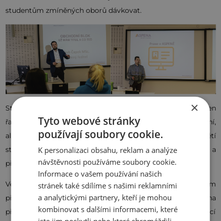
studentům zmíněných oborů dávkovat.
×
Studenti se pod vedením našich odborníků dozvědí nejen
Tyto webové stránky
řadu informací o trhu překladatelství, možnostech uplatnění,
používají soubory cookie.
ale hlavně náš lokalizační ředitel a lokalizační inženýr zasvětí
studenty do
inovací v překladatelských technologiích
a
K personalizaci obsahu, reklam a analýze
návštěvnosti používáme soubory cookie.
představí budoucím kolegům nové překladatelské trendy.
Informace o vašem používání našich
Věříme, že tato naše iniciativa pomůže studentům
stránek také sdílíme s našimi reklamními
a analytickými partnery, kteří je mohou
překladatelství a tlumočnictví zjednodušit vstup na
kombinovat s dalšími informacemi, které
překladatelský trh a založit důvěru pro naši budoucí