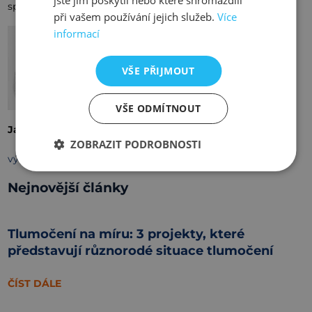
jste jim poskytli nebo které shromáždili
spolupráci.
při vašem používání jejich služeb.
Více
informací
VŠE PŘIJMOUT
VŠE ODMÍTNOUT
Jakub Čapek
ZOBRAZIT PODROBNOSTI
výkonný ředitel
společnosti
Aspena
Nejnovější články
Tlumočení na míru: 3 projekty, které
představují různorodé situace tlumočení
ČÍST DÁLE