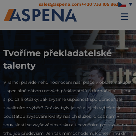
sales@aspena.com
+420 733 105 863
Tvoříme překladatelské
talenty
V rámci pravidelného hodnocení naší práce v oblasti nákupu
– speciálně náboru nových překladatelů a tlumočníků – jsme
si položili otázky: Jak zvýšíme úspěšnost spolupráce? Jak
zkvalitníme výběr? Otázky byly jasné a jejich vyřešení je
podstatou zvyšování kvality našich služeb, o což nám v
souvislosti se zvyšováním zisku a upevněním postavení na
trhu jde především. Jen tak mimochodem, k dnešnímu dni